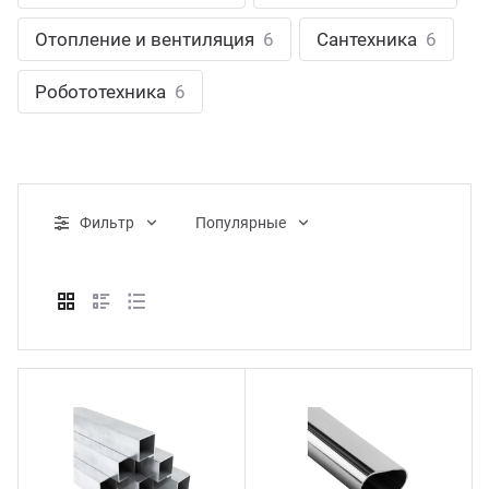
ганизация праздников
таллопрокат
зывы
Отопление и вентиляция
6
Сантехника
6
р-Султан
Стом
лиграфия
опление и вентиляция
ртнеры
Робототехника
6
стинг
нтехника
цензии
бототехника
кументы
Фильтр
Популярные
квизиты
тория