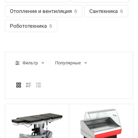
ганизация праздников
таллопрокат
зывы
Отопление и вентиляция
6
Сантехника
6
р-Султан
Стом
лиграфия
опление и вентиляция
ртнеры
Робототехника
6
стинг
нтехника
цензии
бототехника
кументы
Фильтр
Популярные
квизиты
тория