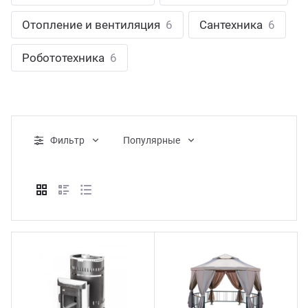
ганизация праздников
таллопрокат
зывы
Отопление и вентиляция
6
Сантехника
6
р-Султан
Стом
лиграфия
опление и вентиляция
ртнеры
Робототехника
6
стинг
нтехника
цензии
бототехника
кументы
Фильтр
Популярные
квизиты
тория