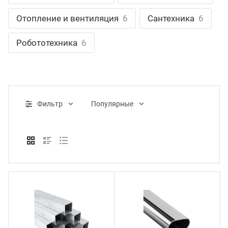
ганизация праздников
таллопрокат
зывы
Отопление и вентиляция
6
Сантехника
6
р-Султан
Стом
лиграфия
опление и вентиляция
ртнеры
Робототехника
6
стинг
нтехника
цензии
бототехника
кументы
Фильтр
Популярные
квизиты
тория