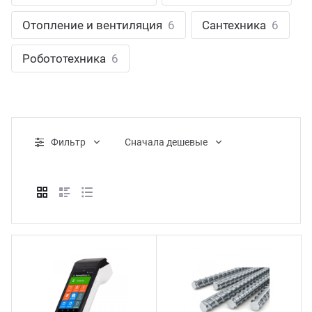
ганизация праздников
таллопрокат
зывы
Отопление и вентиляция
6
Сантехника
6
р-Султан
Стом
лиграфия
опление и вентиляция
ртнеры
Робототехника
6
стинг
нтехника
цензии
бототехника
кументы
Фильтр
Cначала дешевые
квизиты
тория