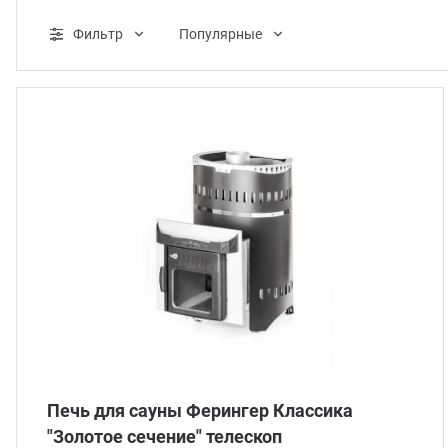
ганизация праздников
таллопрокат
зывы
Фильтр
Популярные
р-Султан
лиграфия
опление и вентиляция
ртнеры
стинг
нтехника
цензии
бототехника
кументы
квизиты
тория
Печь для сауны Ферингер Классика
"Золотое сечение" телескоп