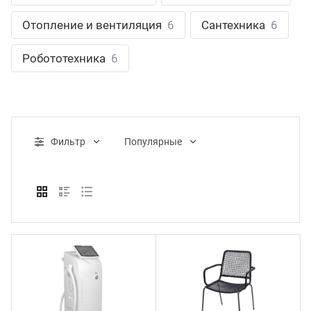
ганизация праздников
таллопрокат
зывы
Отопление и вентиляция
6
Сантехника
6
р-Султан
Стом
лиграфия
опление и вентиляция
ртнеры
Робототехника
6
стинг
нтехника
цензии
бототехника
кументы
Фильтр
Популярные
квизиты
тория