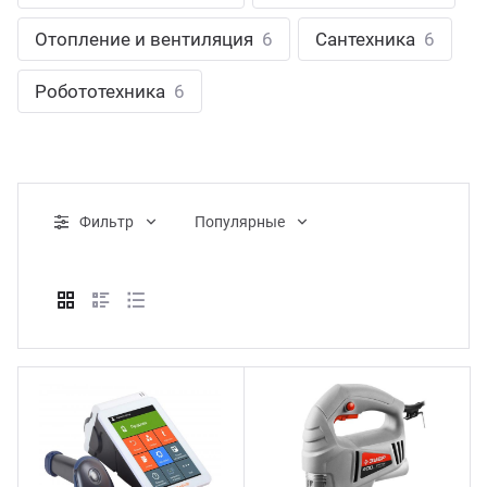
ганизация праздников
таллопрокат
зывы
Отопление и вентиляция
6
Сантехника
6
р-Султан
Стом
лиграфия
опление и вентиляция
ртнеры
Робототехника
6
стинг
нтехника
цензии
бототехника
кументы
Фильтр
Популярные
квизиты
тория