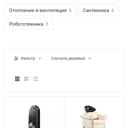
ганизация праздников
таллопрокат
зывы
Отопление и вентиляция
6
Сантехника
6
р-Султан
Стом
лиграфия
опление и вентиляция
ртнеры
Робототехника
6
стинг
нтехника
цензии
бототехника
кументы
Фильтр
Cначала дешевые
квизиты
тория