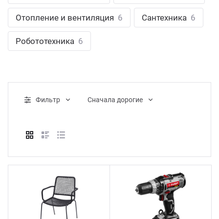
ганизация праздников
таллопрокат
зывы
Отопление и вентиляция
6
Сантехника
6
р-Султан
Стом
лиграфия
опление и вентиляция
ртнеры
Робототехника
6
стинг
нтехника
цензии
бототехника
кументы
Фильтр
Cначала дорогие
квизиты
тория