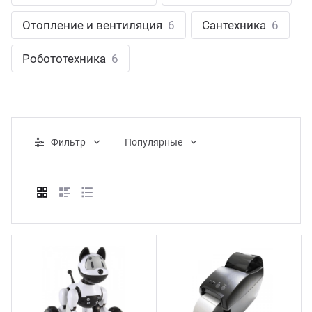
ганизация праздников
таллопрокат
зывы
Отопление и вентиляция
6
Сантехника
6
р-Султан
Стом
лиграфия
опление и вентиляция
ртнеры
Робототехника
6
стинг
нтехника
цензии
бототехника
кументы
Фильтр
Популярные
квизиты
тория