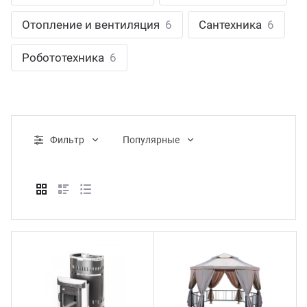
ганизация праздников
таллопрокат
зывы
Отопление и вентиляция
6
Сантехника
6
р-Султан
Стом
лиграфия
опление и вентиляция
ртнеры
Робототехника
6
стинг
нтехника
цензии
бототехника
кументы
Фильтр
Популярные
квизиты
тория