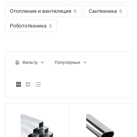
ганизация праздников
таллопрокат
зывы
Отопление и вентиляция
6
Сантехника
6
р-Султан
Стом
лиграфия
опление и вентиляция
ртнеры
Робототехника
6
стинг
нтехника
цензии
бототехника
кументы
Фильтр
Популярные
квизиты
тория