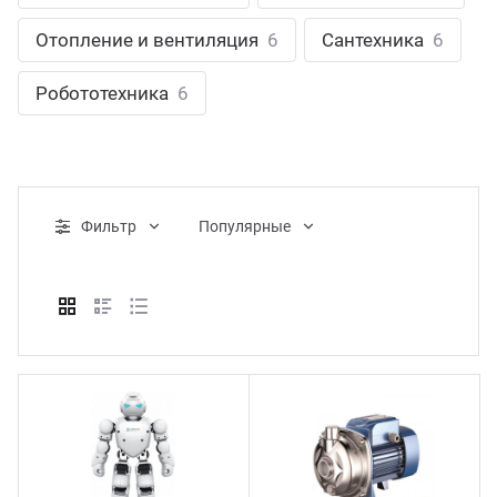
ганизация праздников
таллопрокат
зывы
Отопление и вентиляция
6
Сантехника
6
р-Султан
Стом
лиграфия
опление и вентиляция
ртнеры
Робототехника
6
стинг
нтехника
цензии
бототехника
кументы
Фильтр
Популярные
квизиты
тория