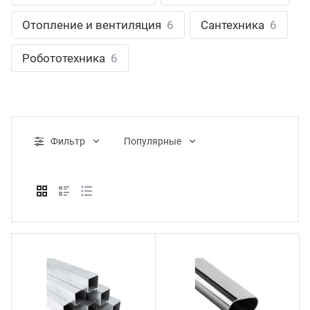
ганизация праздников
таллопрокат
зывы
Отопление и вентиляция
6
Сантехника
6
р-Султан
Стом
лиграфия
опление и вентиляция
ртнеры
Робототехника
6
стинг
нтехника
цензии
бототехника
кументы
Фильтр
Популярные
квизиты
тория