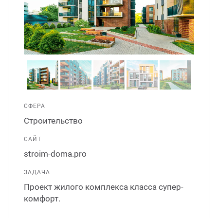
ганизация праздников
таллопрокат
зывы
р-Султан
Стом
лиграфия
опление и вентиляция
ртнеры
стинг
нтехника
цензии
бототехника
кументы
СФЕРА
Строительство
квизиты
САЙТ
stroim-doma.pro
тория
ЗАДАЧА
Проект жилого комплекса класса супер-
комфорт.