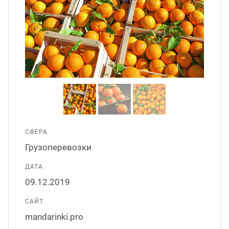
ганизация праздников
таллопрокат
зывы
р-Султан
Стом
лиграфия
опление и вентиляция
ртнеры
стинг
нтехника
цензии
бототехника
кументы
квизиты
СФЕРА
Грузоперевозки
тория
ДАТА
09.12.2019
САЙТ
mandarinki.pro