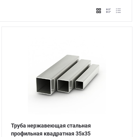
Стом
Труба нержавеющая стальная
профильная квадратная 35х35