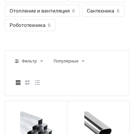
ганизация праздников
таллопрокат
зывы
Отопление и вентиляция
6
Сантехника
6
р-Султан
Стом
лиграфия
опление и вентиляция
ртнеры
Робототехника
6
стинг
нтехника
цензии
бототехника
кументы
Фильтр
Популярные
квизиты
тория