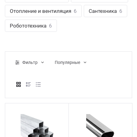
ганизация праздников
таллопрокат
зывы
Отопление и вентиляция
6
Сантехника
6
р-Султан
Стом
лиграфия
опление и вентиляция
ртнеры
Робототехника
6
стинг
нтехника
цензии
бототехника
кументы
Фильтр
Популярные
квизиты
тория