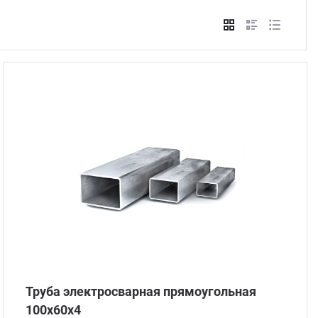
Стом
Труба электросварная прямоугольная
100х60х4