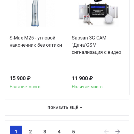
S-Max M25 - угловой
Sapsan 3G CAM
наконечник без оптики
"Дача"GSM
сигнализация с видео
15 900 ₽
11 900 ₽
Наличие: много
Наличие: много
ПОКАЗАТЬ ЕЩЁ
1
2
3
4
5