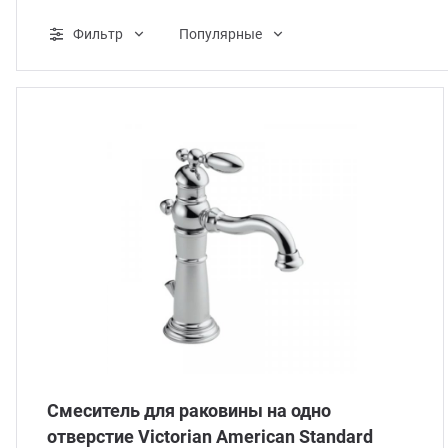
ганизация праздников
таллопрокат
зывы
Фильтр
Популярные
р-Султан
лиграфия
опление и вентиляция
ртнеры
стинг
нтехника
цензии
бототехника
кументы
квизиты
тория
Смеситель для раковины на одно
отверстие Victorian American Standard