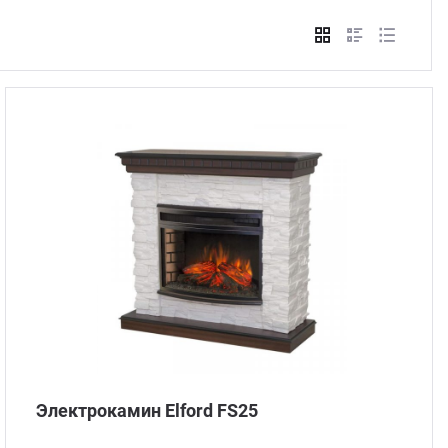
Стом
Электрокамин Elford FS25