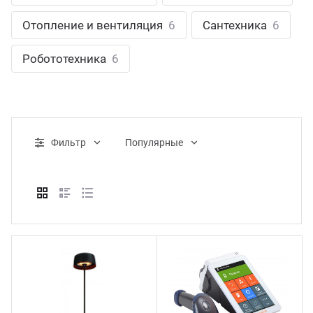
ганизация праздников
таллопрокат
зывы
Отопление и вентиляция
6
Сантехника
6
р-Султан
Стом
лиграфия
опление и вентиляция
ртнеры
Робототехника
6
стинг
нтехника
цензии
бототехника
кументы
Фильтр
Популярные
квизиты
тория