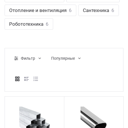
ганизация праздников
таллопрокат
зывы
Отопление и вентиляция
6
Сантехника
6
р-Султан
Стом
лиграфия
опление и вентиляция
ртнеры
Робототехника
6
стинг
нтехника
цензии
бототехника
кументы
Фильтр
Популярные
квизиты
тория