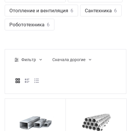
ганизация праздников
таллопрокат
зывы
Отопление и вентиляция
6
Сантехника
6
р-Султан
Стом
лиграфия
опление и вентиляция
ртнеры
Робототехника
6
стинг
нтехника
цензии
бототехника
кументы
Фильтр
Cначала дорогие
квизиты
тория