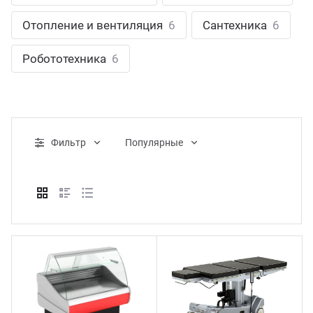
ганизация праздников
таллопрокат
зывы
Отопление и вентиляция
6
Сантехника
6
р-Султан
Стом
лиграфия
опление и вентиляция
ртнеры
Робототехника
6
стинг
нтехника
цензии
бототехника
кументы
Фильтр
Популярные
квизиты
тория