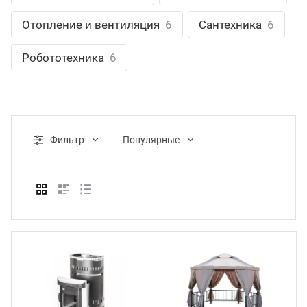
ганизация праздников
таллопрокат
зывы
Отопление и вентиляция
6
Сантехника
6
р-Султан
Стом
лиграфия
опление и вентиляция
ртнеры
Робототехника
6
стинг
нтехника
цензии
бототехника
кументы
Фильтр
Популярные
квизиты
тория