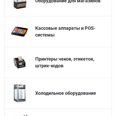
Оборудование для магазинов
ганизация праздников
таллопрокат
зывы
р-Султан
Стом
лиграфия
опление и вентиляция
ртнеры
Кассовые аппараты и POS-
системы
стинг
нтехника
цензии
бототехника
кументы
Принтеры чеков, этикеток,
штрих-кодов
квизиты
тория
Холодильное оборудование