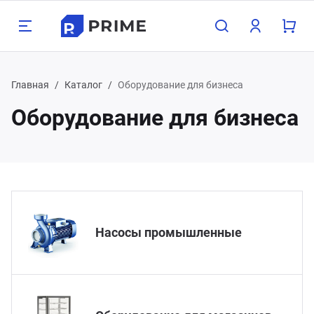
Назад
Назад
Назад
Назад
Назад
Назад
Н
Н
Н
Н
Н
Н
Н
Н
Н
Н
Н
Н
Главная
Каталог
Оборудование для бизнеса
Оборудование для бизнеса
луги
одукция
мпания
зможности
Бухг
Прое
Груз
Конс
Орга
Поли
Хост
Обор
Охра
Стро
Дача
Мета
800 350-21-15
атеринбург
хгалтерские услуги
орудование для бизнеса
компании
пографика
Для 
Прое
Граж
Для 
Взро
Опер
Для 1
Насо
Замки
Межк
Печи 
Арма
495 350-21-15
жний Тагил
оектирование
рана и сигнализация
трудники
блицы
Для 
Проч
Проч
Для 
Детя
Нару
Для 
Обор
Сейф
Свар
Садо
Труб
менск-Уральский
пред
Насосы промышленные
узоперевозки
роительство и ремонт
кансии
онки
Проч
Обору
Сигн
Строи
Садов
лябинск
нсалтинг
ча, сад и огород
ог компании
ементы
Обору
Элек
асс
меду