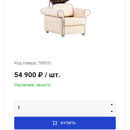
ганизация праздников
таллопрокат
зывы
р-Султан
Стом
лиграфия
опление и вентиляция
ртнеры
стинг
нтехника
цензии
бототехника
кументы
Код товара:
798351
54 900 ₽
/ шт.
квизиты
Наличие: много
тория
КУПИТЬ