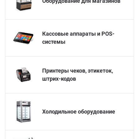
Оборудование для магазинов
ганизация праздников
таллопрокат
зывы
р-Султан
Стом
лиграфия
опление и вентиляция
ртнеры
Кассовые аппараты и POS-
системы
стинг
нтехника
цензии
бототехника
кументы
Принтеры чеков, этикеток,
штрих-кодов
квизиты
тория
Холодильное оборудование