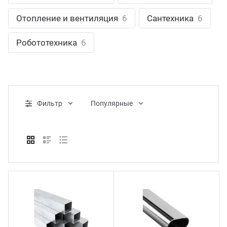
ганизация праздников
таллопрокат
зывы
Отопление и вентиляция
6
Сантехника
6
р-Султан
Стом
лиграфия
опление и вентиляция
ртнеры
Робототехника
6
стинг
нтехника
цензии
бототехника
кументы
Фильтр
Популярные
квизиты
тория