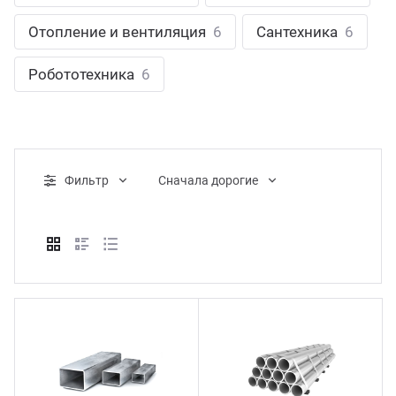
ганизация праздников
таллопрокат
зывы
Отопление и вентиляция
6
Сантехника
6
р-Султан
Стом
лиграфия
опление и вентиляция
ртнеры
Робототехника
6
стинг
нтехника
цензии
бототехника
кументы
Фильтр
Cначала дорогие
квизиты
тория