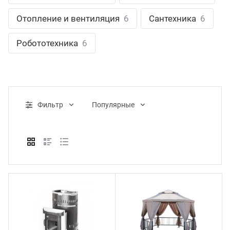
ганизация праздников
таллопрокат
зывы
Отопление и вентиляция
6
Сантехника
6
р-Султан
Стом
лиграфия
опление и вентиляция
ртнеры
Робототехника
6
стинг
нтехника
цензии
бототехника
кументы
Фильтр
Популярные
квизиты
тория