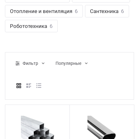
ганизация праздников
таллопрокат
зывы
Отопление и вентиляция
6
Сантехника
6
р-Султан
Стом
лиграфия
опление и вентиляция
ртнеры
Робототехника
6
стинг
нтехника
цензии
бототехника
кументы
Фильтр
Популярные
квизиты
тория