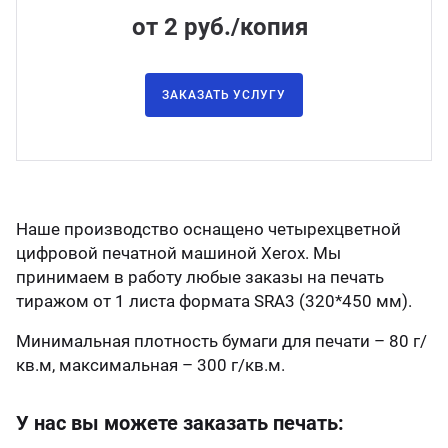
от 2 руб./копия
ганизация праздников
таллопрокат
зывы
р-Султан
Стом
лиграфия
опление и вентиляция
ртнеры
ЗАКАЗАТЬ УСЛУГУ
стинг
нтехника
цензии
бототехника
кументы
Наше производство оснащено четырехцветной
цифровой печатной машиной Xerox. Мы
квизиты
принимаем в работу любые заказы на печать
тиражом от 1 листа формата SRА3 (320*450 мм).
тория
Минимальная плотность бумаги для печати – 80 г/
кв.м, максимальная – 300 г/кв.м.
У нас вы можете заказать печать: