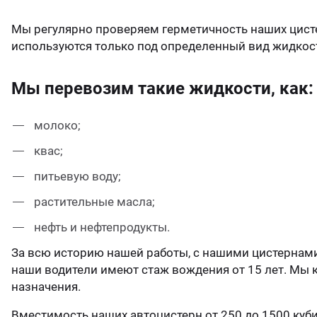
ганизация праздников
таллопрокат
зывы
р-Султан
Мы регулярно проверяем герметичность наших цисте
используются только под определенный вид жидкос
лиграфия
опление и вентиляция
ртнеры
Мы перевозим такие жидкости, как:
стинг
нтехника
цензии
молоко;
бототехника
кументы
квас;
питьевую воду;
квизиты
растительные масла;
тория
нефть и нефтепродукты.
За всю историю нашей работы, с нашими цистернами
наши водители имеют стаж вождения от 15 лет. Мы к
назначения.
Вместимость наших автоцистерн от 250 до 1500 куби