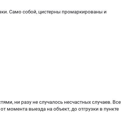
Стом
зки. Само собой, цистерны промаркированы и
ми, ни разу не случалось несчастных случаев. Все
т момента выезда на объект, до отгрузки в пункте