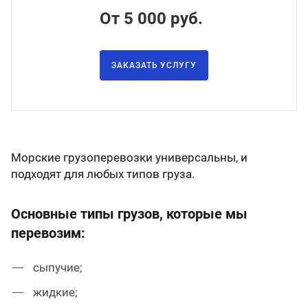
От 5 000 руб.
ганизация праздников
таллопрокат
зывы
р-Султан
Стом
лиграфия
опление и вентиляция
ртнеры
ЗАКАЗАТЬ УСЛУГУ
стинг
нтехника
цензии
бототехника
кументы
Морские грузоперевозки универсальны, и
подходят для любых типов груза.
квизиты
Основные типы грузов, которые мы
тория
перевозим:
сыпучие;
жидкие;