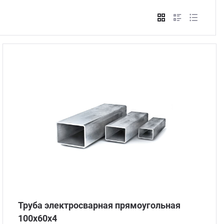
Стом
Труба электросварная прямоугольная
100х60х4