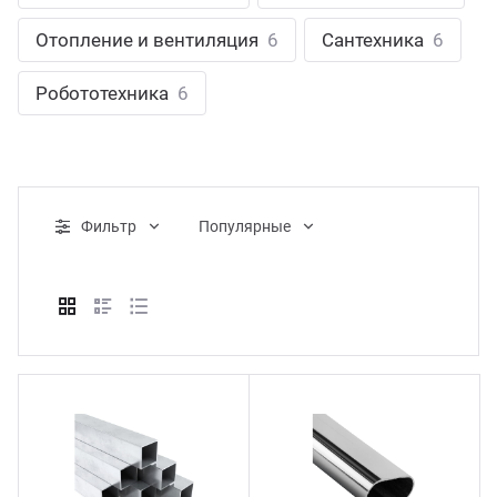
ганизация праздников
таллопрокат
зывы
Отопление и вентиляция
6
Сантехника
6
р-Султан
Стом
лиграфия
опление и вентиляция
ртнеры
Робототехника
6
стинг
нтехника
цензии
бототехника
кументы
Фильтр
Популярные
квизиты
тория