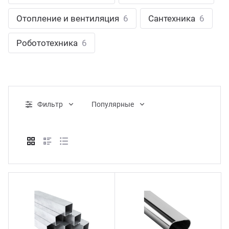
ганизация праздников
таллопрокат
зывы
Отопление и вентиляция
6
Сантехника
6
р-Султан
Стом
лиграфия
опление и вентиляция
ртнеры
Робототехника
6
стинг
нтехника
цензии
бототехника
кументы
Фильтр
Популярные
квизиты
тория