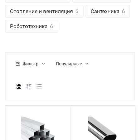
ганизация праздников
таллопрокат
зывы
Отопление и вентиляция
6
Сантехника
6
р-Султан
Стом
лиграфия
опление и вентиляция
ртнеры
Робототехника
6
стинг
нтехника
цензии
бототехника
кументы
Фильтр
Популярные
квизиты
тория