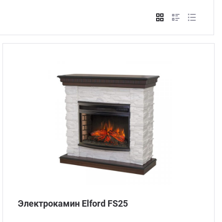
Стом
Электрокамин Elford FS25