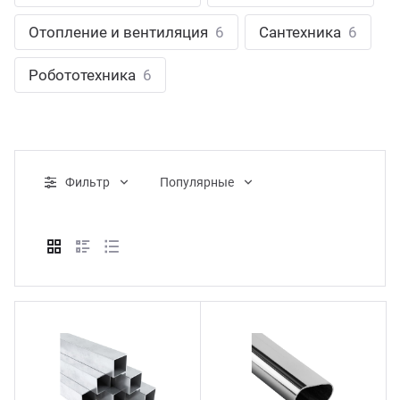
ганизация праздников
таллопрокат
зывы
Отопление и вентиляция
6
Сантехника
6
р-Султан
Стом
лиграфия
опление и вентиляция
ртнеры
Робототехника
6
стинг
нтехника
цензии
бототехника
кументы
Фильтр
Популярные
квизиты
тория