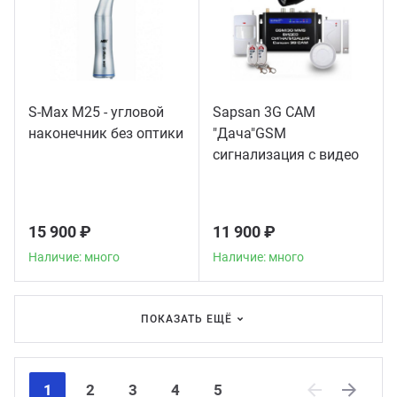
S-Max M25 - угловой
Sapsan 3G CAM
наконечник без оптики
"Дача"GSM
сигнализация с видео
15 900 ₽
11 900 ₽
Наличие: много
Наличие: много
ПОКАЗАТЬ ЕЩЁ
1
2
3
4
5