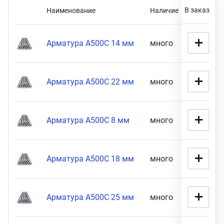
В заказ
Наименование
Наличие
Цен
ганизация праздников
таллопрокат
зывы
Розничная цена
р-Султан
Стом
лиграфия
опление и вентиляция
ртнеры
Арматура А500С 14 мм
много
36 900 
стинг
нтехника
цензии
Арматура А500С 22 мм
много
51 900 
8990
87900
бототехника
кументы
Габариты
Арматура А500С 8 мм
много
82 900 
квизиты
14 мм толщина (
13
)
ПОКАЗАТЬ
Арматура А500С 18 мм
много
50 900 
тория
Арматура А500С 25 мм
много
85 900 