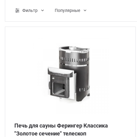
ганизация праздников
таллопрокат
зывы
Фильтр
Популярные
р-Султан
лиграфия
опление и вентиляция
ртнеры
стинг
нтехника
цензии
бототехника
кументы
квизиты
тория
Печь для сауны Ферингер Классика
"Золотое сечение" телескоп