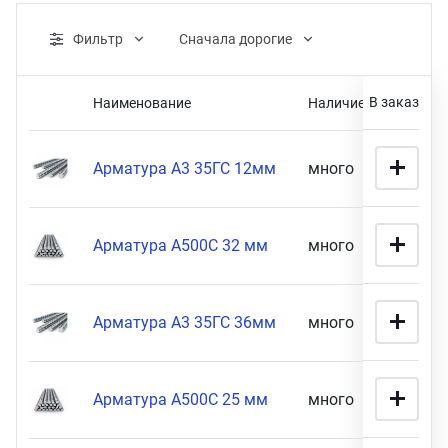
ганизация праздников
таллопрокат
зывы
р-Султан
Фильтр
Cначала дорогие
Стом
лиграфия
опление и вентиляция
ртнеры
В заказ
Наименование
Наличие
Це
Розничная цена
стинг
нтехника
цензии
Арматура А3 35ГС 12мм
много
90 900
бототехника
кументы
Арматура А500С 32 мм
много
87 900
1990
90900
квизиты
тория
Габариты
Арматура А3 35ГС 36мм
много
86 900
12 мм х 11,7 м (
2
)
ПОКАЗАТЬ
Арматура А500С 25 мм
много
85 900
14 мм толщина (
13
)