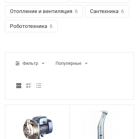
ганизация праздников
таллопрокат
зывы
Отопление и вентиляция
6
Сантехника
6
р-Султан
Стом
лиграфия
опление и вентиляция
ртнеры
Робототехника
6
стинг
нтехника
цензии
бототехника
кументы
Фильтр
Популярные
квизиты
тория