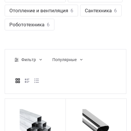
ганизация праздников
таллопрокат
зывы
Отопление и вентиляция
6
Сантехника
6
р-Султан
Стом
лиграфия
опление и вентиляция
ртнеры
Робототехника
6
стинг
нтехника
цензии
бототехника
кументы
Фильтр
Популярные
квизиты
тория